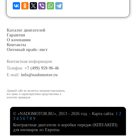
Каталог двигателей
Гарантия
О компании
Контакты
Оптовый прайс-лист
Контактная информация:
Телефон:
+7 (499) 959-96-46
E-mail:
info@nadomotor.ru
Данный сайт не является интернет-магазином,
все цены и характеристики представлены в
качестве примеров.
© «NADOMOTOR.RU», 2013 - 2026 год. - Карта сайта:
1
2
3
4
5
6
7
8
9
Контрактные двигатели и коробки передач (КПП/АКПП)
для иномарок из Европы.