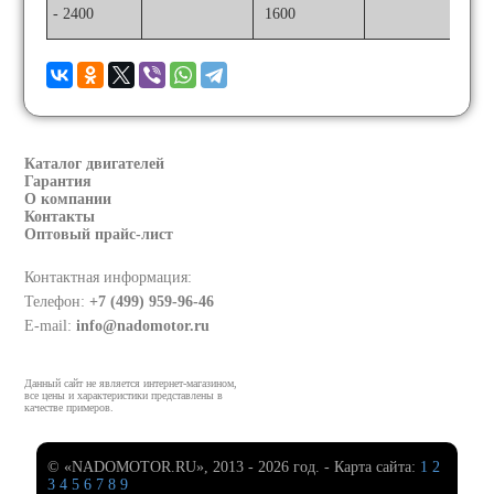
- 2400
1600
Каталог двигателей
Гарантия
О компании
Контакты
Оптовый прайс-лист
Контактная информация:
Телефон:
+7 (499) 959-96-46
E-mail:
info@nadomotor.ru
Данный сайт не является интернет-магазином,
все цены и характеристики представлены в
качестве примеров.
© «NADOMOTOR.RU», 2013 - 2026 год. - Карта сайта:
1
2
3
4
5
6
7
8
9