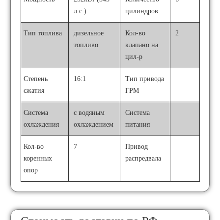
л.с.)
цилиндров
Тип топлива
дизельное
Кол-во
2
топливо
клапано на
цил-р
Степень
16:1
Тип привода
сжатия
ГРМ
Система
с водяным
Система
охлаждения
охлаждением
питания
Кол-во
7
Привод
коренных
распредвала
опор