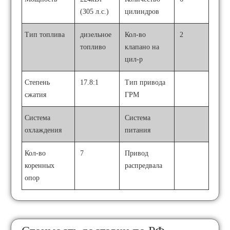
(305 л.с.)
цилиндров
Тип топлива
дизельное
Кол-во
2
топливо
клапано на
цил-р
Степень
17.8:1
Тип привода
сжатия
ГРМ
Система
Система
охлаждения
питания
Кол-во
7
Привод
коренных
распредвала
опор