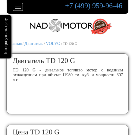
+7 (499) 959-96-46
Главная
Двигатель
VOLVO
/
/
/ TD 120 G
Двигатель TD 120 G
TD 120 G - дизельное топливо мотор с водяным
охлаждением при объеме 11980 см. куб. и мощности 307
л.с.
Цена TD 120 G