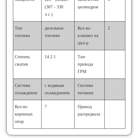
(307 - 330
цилиндров
л.с.)
Тип
дизельное
Кол-во
2
топлива
топливо
клапано на
цил-р
Степень
14.2:1
Тип
сжатия
привода
ГРМ
Система
с водяным
Система
охлаждения
охлаждением
питания
Кол-во
7
Привод
коренных
распредвала
опор