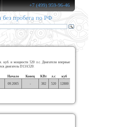
+7 (499) 959-96-46
и без пробега по РФ
. куб. и мощности 520 л.с. Двигатели впервые
ился двигатель D13A520:
Начало
Конец
КВт
л.с
куб
09.2005
-
382
520
12800