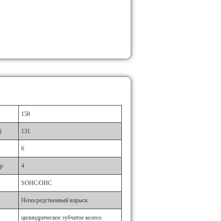
158
)
131
6
-р
4
SOHC/OHC
Непосредственный впрыск
цилиндрическое зубчатое колесо