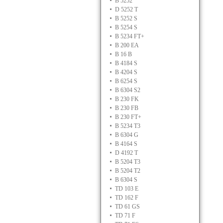
B 5252
D 5252 T
B 5252 S
B 5254 S
B 5234 FT+
B 200 EA
B 16 B
B 4184 S
B 4204 S
B 6254 S
B 6304 S2
B 230 FK
B 230 FB
B 230 FT+
B 5234 T3
B 6304 G
B 4164 S
D 4192 T
B 5204 T3
B 5204 T2
B 6304 S
TD 103 E
TD 162 F
TD 61 GS
TD 71 F