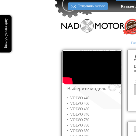
Отправить запрос
Каталог 
Гл
D
н
Выберите модель
VOLVO 440
VOLVO 460
VOLVO 480
VOLVO 740
VOLVO 760
VOLVO 780
VOLVO 850