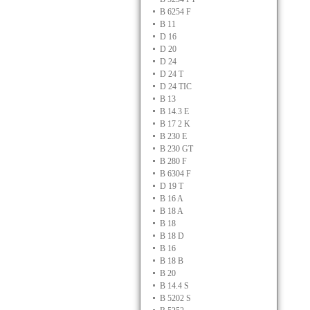
B 6254 F
B 11
D 16
D 20
D 24
D 24 T
D 24 TIC
B 13
B 14.3 E
B 17 2 K
B 230 E
B 230 GT
B 280 F
B 6304 F
D 19 T
B 16 A
B 18 A
B 18
B 18 D
B 16
B 18 B
B 20
B 14.4 S
B 5202 S