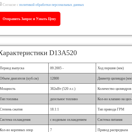
Согласие с
политикой обработки персональных данных
Характеристики D13A520
Период выпуска
09.2005 -
Ход поршня (мм)
Объем двигателя (куб.см)
12800
Диаметр цилиндра (мм
Мощность
382кВт (520 л.с.)
Количество цилиндров
Тип топлива
дизельное топливо
Кол-во клапано на цил
Степень сжатия
18.1:1
Тип привода ГРМ
Система охлаждения
с водяным охлаждением
Система питания
Кол-во коренных опор
7
Привод распредвала