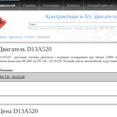
двигателей
Гарантия
О компании
Контакты
Оптовый прайс-лист
Контрактные и б/у двигател
Введите двигатель б у или коробку передач, например: VOLVO S80
авная
Двигатель
VOLVO
/
/
/ D13A520
Двигатель D13A520
13A520 - дизельное топливо двигатель с водяным охлаждением при объеме 12800 см
ачали выпускать 09.2005 на FH 520 - D13A520. Полный список автомобилей, куда став
Название
FH 520 - D13A520
Цена D13A520