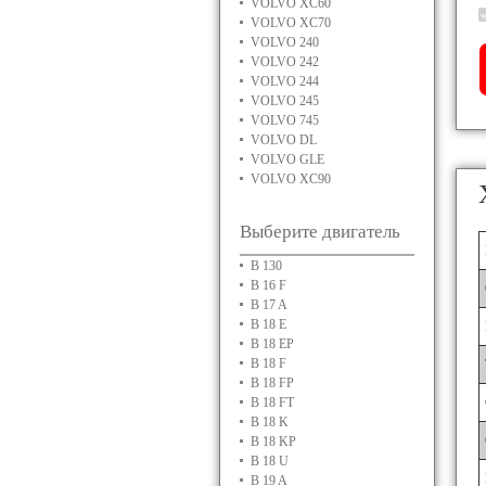
VOLVO XC60
VOLVO XC70
VOLVO 240
VOLVO 242
VOLVO 244
VOLVO 245
VOLVO 745
VOLVO DL
VOLVO GLE
VOLVO XC90
Выберите двигатель
B 130
B 16 F
B 17 A
B 18 E
B 18 EP
B 18 F
B 18 FP
B 18 FT
B 18 K
B 18 KP
B 18 U
B 19 A