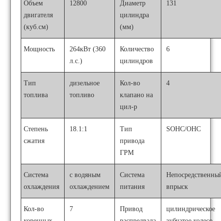
Объем
12800
Диаметр
131
двигателя
цилиндра
(куб.см)
(мм)
Мощность
264кВт (360
Количество
6
л.с.)
цилиндров
Тип
дизельное
Кол-во
4
топлива
топливо
клапано на
цил-р
Степень
18.1:1
Тип
SOHC/OHC
сжатия
привода
ГРМ
Система
с водяным
Система
Непосредственны
охлаждения
охлаждением
питания
впрыск
Кол-во
7
Привод
цилиндрическое
коренных
распредвала
зубчатое колесо