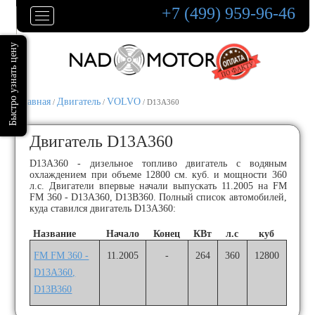
+7 (499) 959-96-46
Главная
Двигатель
VOLVO
/
/
/ D13A360
Двигатель D13A360
D13A360 - дизельное топливо двигатель с водяным
охлаждением при объеме 12800 см. куб. и мощности 360
л.с. Двигатели впервые начали выпускать 11.2005 на FM
FM 360 - D13A360, D13B360. Полный список автомобилей,
куда ставился двигатель D13A360:
Название
Начало
Конец
КВт
л.с
куб
FM FM 360 -
11.2005
-
264
360
12800
D13A360,
D13B360