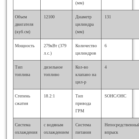
(мм)
Объем
12100
Диаметр
131
двигателя
цилиндра
(куб.см)
(мм)
Мощность
279кВт (379
Количество
6
л.с.)
цилиндров
Тип
дизельное
Кол-во
4
топлива
топливо
клапано на
цил-р
Степень
18.2:1
Тип
SOHC/OHC
сжатия
привода
ГРМ
Система
с водяным
Система
Непосредственны
охлаждения
охлаждением
питания
впрыск