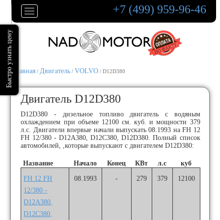
+7 (499) 959-96-46
Главная
Двигатель
VOLVO
/
/
/ D12D380
Двигатель D12D380
D12D380 - дизельное топливо двигатель с водяным
охлаждением при объеме 12100 см. куб. и мощности 379
л.с. Двигатели впервые начали выпускать 08.1993 на FH 12
FH 12/380 - D12A380, D12C380, D12D380. Полный список
автомобилей, ,которые выпускают с двигателем D12D380:
Название
Начало
Конец
КВт
л.с
куб
FH 12 FH
08.1993
-
279
379
12100
12/380 -
D12A380,
D12C380,