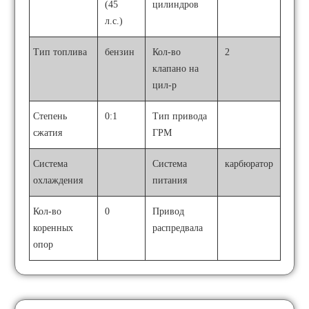
(45
цилиндров
л.с.)
Тип топлива
бензин
Кол-во
2
клапано на
цил-р
Степень
0:1
Тип привода
сжатия
ГРМ
Система
Система
карбюратор
охлаждения
питания
Кол-во
0
Привод
коренных
распредвала
опор