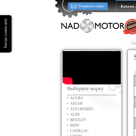
Отправить запрос
Каталог 
Гл
Выберите марку
ACURA
AIXAM
ALFA ROMEO
AUDI
BENTLEY
BMW
CADILLAC