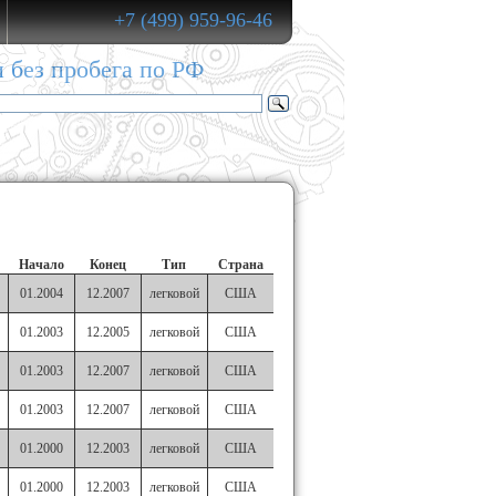
+7 (499) 959-96-46
и без пробега по РФ
Начало
Конец
Тип
Страна
01.2004
12.2007
легковой
США
01.2003
12.2005
легковой
США
01.2003
12.2007
легковой
США
01.2003
12.2007
легковой
США
01.2000
12.2003
легковой
США
01.2000
12.2003
легковой
США