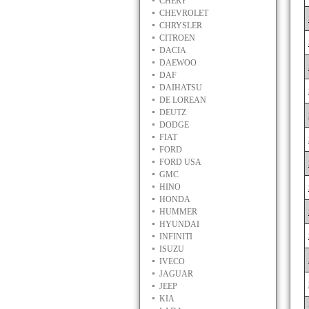
CHERY
CHEVROLET
CHRYSLER
CITROEN
DACIA
DAEWOO
DAF
DAIHATSU
DE LOREAN
DEUTZ
DODGE
FIAT
FORD
FORD USA
GMC
HINO
HONDA
HUMMER
HYUNDAI
INFINITI
ISUZU
IVECO
JAGUAR
JEEP
KIA