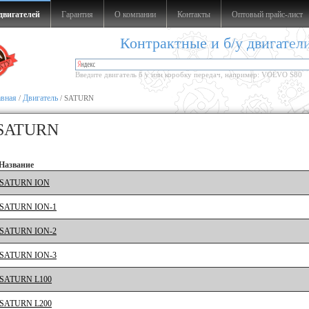
двигателей
Гарантия
О компании
Контакты
Оптовый прайс-лист
Контрактные и б/у двигател
Введите двигатель б у или коробку передач, например: VOLVO S80
авная
Двигатель
/
/ SATURN
SATURN
Название
SATURN ION
SATURN ION-1
SATURN ION-2
SATURN ION-3
SATURN L100
SATURN L200