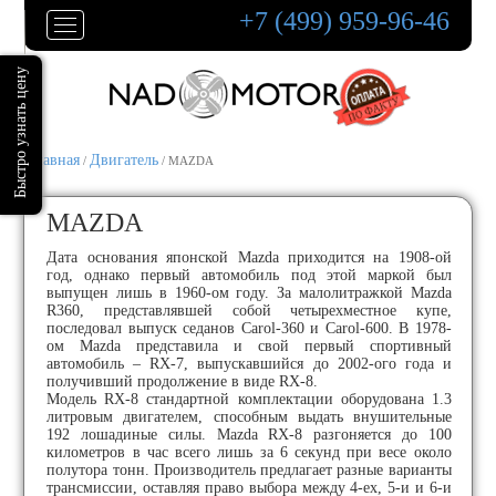
+7 (499) 959-96-46
Главная
Двигатель
/
/ MAZDA
MAZDA
Дата основания японской Mazda приходится на 1908-ой
год, однако первый автомобиль под этой маркой был
выпущен лишь в 1960-ом году. За малолитражкой Mazda
R360, представлявшей собой четырехместное купе,
последовал выпуск седанов Carol-360 и Carol-600. В 1978-
ом Mazda представила и свой первый спортивный
автомобиль – RX-7, выпускавшийся до 2002-ого года и
получивший продолжение в виде RX-8.
Модель RX-8 стандартной комплектации оборудована 1.3
литровым двигателем, способным выдать внушительные
192 лошадиные силы. Mazda RX-8 разгоняется до 100
километров в час всего лишь за 6 секунд при весе около
полутора тонн. Производитель предлагает разные варианты
трансмиссии, оставляя право выбора между 4-ех, 5-и и 6-и