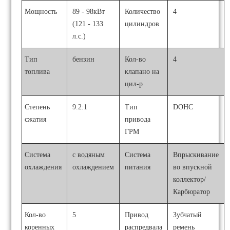
Мощность
89 - 98кВт
Количество
4
(121 - 133
цилиндров
л.с.)
Тип
бензин
Кол-во
4
топлива
клапано на
цил-р
Степень
9.2:1
Тип
DOHC
сжатия
привода
ГРМ
Система
с водяным
Система
Впрыскивание
охлаждения
охлаждением
питания
во впускной
коллектор/
Карбюратор
Кол-во
5
Привод
Зубчатый
коренных
распредвала
ремень