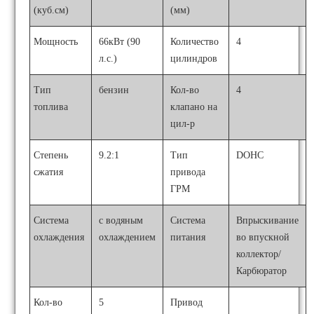
(куб.см)
(мм)
Мощность
66кВт (90
Количество
4
л.с.)
цилиндров
Тип
бензин
Кол-во
4
топлива
клапано на
цил-р
Степень
9.2:1
Тип
DOHC
сжатия
привода
ГРМ
Система
с водяным
Система
Впрыскивание
охлаждения
охлаждением
питания
во впускной
коллектор/
Карбюратор
Кол-во
5
Привод