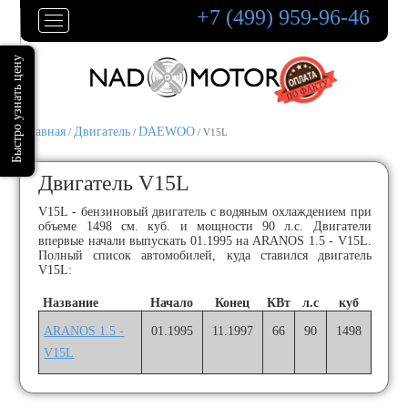
+7 (499) 959-96-46
Главная
Двигатель
DAEWOO
/
/
/ V15L
Двигатель V15L
V15L - бензиновый двигатель с водяным охлаждением при
объеме 1498 см. куб. и мощности 90 л.с. Двигатели
впервые начали выпускать 01.1995 на ARANOS 1.5 - V15L.
Полный список автомобилей, куда ставился двигатель
V15L:
Название
Начало
Конец
КВт
л.с
куб
ARANOS 1.5 -
01.1995
11.1997
66
90
1498
V15L