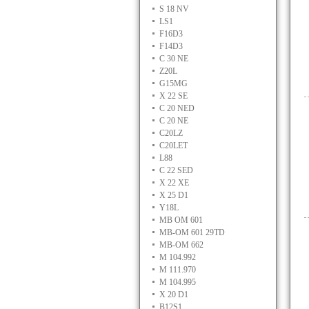
S 18 NV
LS1
F16D3
F14D3
C 30 NE
Z20L
G15MG
X 22 SE
C 20 NED
C 20 NE
C20LZ
C20LET
L88
C 22 SED
X 22 XE
X 25 D1
Y18L
MB OM 601
MB-OM 601 29TD
MB-OM 662
M 104.992
M 111.970
M 104.995
X 20 D1
B12S1