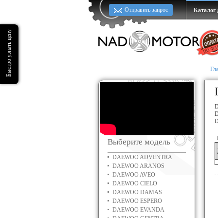
Отправить запрос
Каталог 
Гл
D
D
Выберите модель
DAEWOO ADVENTRA
DAEWOO ARANOS
DAEWOO AVEO
DAEWOO CIELO
DAEWOO DAMAS
DAEWOO ESPERO
DAEWOO EVANDA