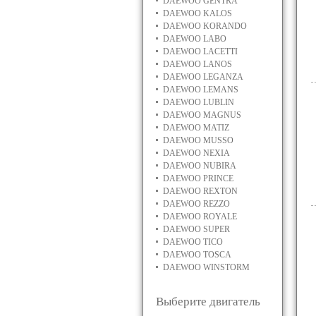
DAEWOO GENTRA
DAEWOO KALOS
DAEWOO KORANDO
DAEWOO LABO
DAEWOO LACETTI
DAEWOO LANOS
DAEWOO LEGANZA
DAEWOO LEMANS
DAEWOO LUBLIN
DAEWOO MAGNUS
DAEWOO MATIZ
DAEWOO MUSSO
DAEWOO NEXIA
DAEWOO NUBIRA
DAEWOO PRINCE
DAEWOO REXTON
DAEWOO REZZO
DAEWOO ROYALE
DAEWOO SUPER
DAEWOO TICO
DAEWOO TOSCA
DAEWOO WINSTORM
Выберите двигатель