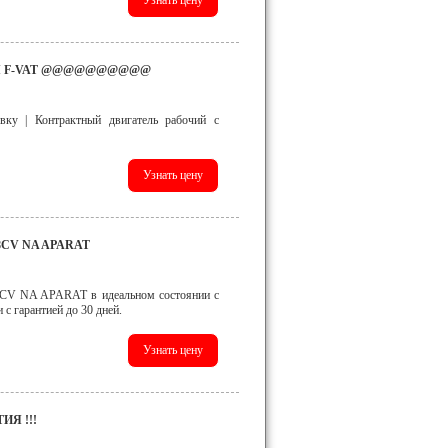
ТИЯ F-VAT @@@@@@@@@@
вку | Контрактный двигатель рабочий с
F8CV NA APARAT
V NA APARAT в идеальном состоянии с
с гарантией до 30 дней.
ИЯ !!!