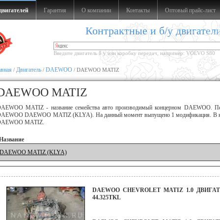
двигателей
Гарантия
О компании
Контакты
Оптовый прайс-лист
Контрактные и б/у двигател
Введите двигатель б у или коробку передач, например: VOLVO S80
авная
Двигатель
DAEWOO
/
/
/ DAEWOO MATIZ
DAEWOO MATIZ
AEWOO MATIZ - название семейства авто производимый концерном DAEWOO. Перв
AEWOO DAEWOO MATIZ (KLYA). На данный момент выпущено 1 модификация. В наше
DAEWOO MATIZ.
Название
DAEWOO MATIZ (KLYA)
DAEWOO CHEVROLET MATIZ 1.0 ДВИГАТ
44.325TKL