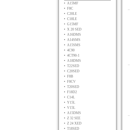
A15MF
F8C
C20LE
C18LE
G15MF
X 20 SED
A16DMS
A14SMS
A15SMS
4C90
4CT90-1
A18DMS
T22SED
C20SED
F8B
F8CV
T20SED
F18D2
C14L
Y15L
V15L
A15DMS
Z 32 SEE
Z 24 XED
T18SED