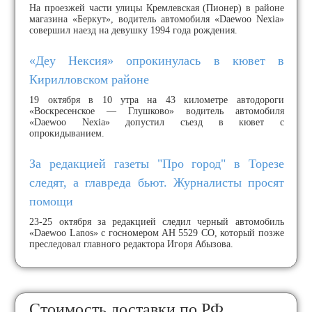
На проезжей части улицы Кремлевская (Пионер) в районе
магазина «Беркут», водитель автомобиля «Daewoo Nexia»
совершил наезд на девушку 1994 года рождения.
«Деу Нексия» опрокинулась в кювет в
Кирилловском районе
19 октября в 10 утра на 43 километре автодороги
«Воскресенское — Глушково» водитель автомобиля
«Daewoo Nexia» допустил съезд в кювет с
опрокидыванием.
За редакцией газеты "Про город" в Торезе
следят, а главреда бьют. Журналисты просят
помощи
23-25 октября за редакцией следил черный автомобиль
«Daewoo Lanos» с госномером АН 5529 СО, который позже
преследовал главного редактора Игоря Абызова.
Стоимость доставки по РФ