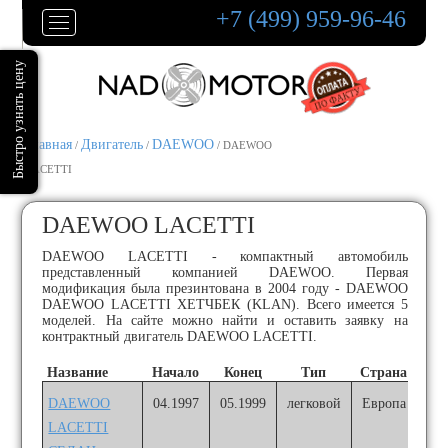
+7 (499) 959-96-46
Главная
Двигатель
DAEWOO
/
/
/ DAEWOO
LACETTI
DAEWOO LACETTI
DAEWOO LACETTI - компактный автомобиль
представленный компанией DAEWOO. Первая
модификация была презинтована в 2004 году - DAEWOO
DAEWOO LACETTI ХЕТЧБЕК (KLAN). Всего имеется 5
моделей. На сайте можно найти и оставить заявку на
контрактный двигатель DAEWOO LACETTI.
Название
Начало
Конец
Тип
Страна
DAEWOO
04.1997
05.1999
легковой
Европа
LACETTI