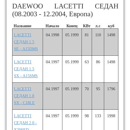
DAEWOO LACETTI СЕДАН
(08.2003 - 12.2004, Европа)
Название
Начало
Конец
КВт
л.с
куб
LACETTI
04.1998
05.1999
81
110
1498
СЕДАН 1.5
SE - A15DMS
LACETTI
04.1997
05.1999
63
86
1498
СЕДАН 1.5
SX - A15SMS
LACETTI
04.1997
05.1999
70
95
1796
СЕДАН 1.8
SX - C18LE
LACETTI
04.1997
05.1999
98
133
1998
СЕДАН 2.0 -
X20SED