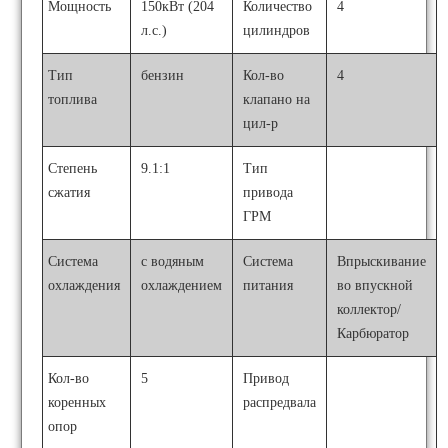
Мощность
150кВт (204
Количество
4
л.с.)
цилиндров
Тип
бензин
Кол-во
4
топлива
клапано на
цил-р
Степень
9.1:1
Тип
сжатия
привода
ГРМ
Система
с водяным
Система
Впрыскивание
охлаждения
охлаждением
питания
во впускной
коллектор/
Карбюратор
Кол-во
5
Привод
коренных
распредвала
опор