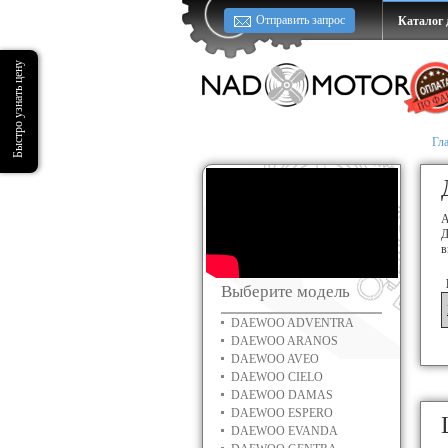
Отправить запрос
Каталог 
Гл
A
Д
в
Выберите модель
DAEWOO ADVENTRA
DAEWOO ARANOS
DAEWOO AVEO
DAEWOO CIELO
DAEWOO DAMAS
DAEWOO ESPERO
DAEWOO EVANDA