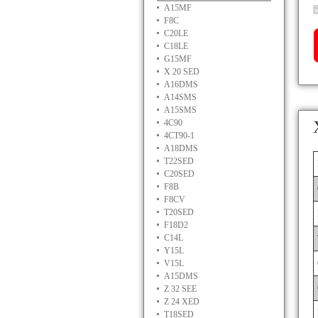
A15MF
F8C
C20LE
C18LE
G15MF
X 20 SED
A16DMS
A14SMS
A15SMS
4C90
4CT90-1
A18DMS
T22SED
C20SED
F8B
F8CV
T20SED
F18D2
C14L
Y15L
V15L
A15DMS
Z 32 SEE
Z 24 XED
T18SED