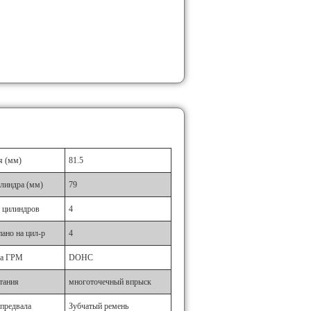
я (мм)
81.5
линдра (мм)
79
 цилиндров
4
пано на цил-р
4
да ГРМ
DOHC
тания
многоточечный впрыск
предвала
Зубчатый ремень