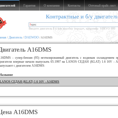
двигателей
Гарантия
О компании
Контакты
Оптовый прайс-лист
Контрактные и б/у двигател
Введите двигатель б у или коробку передач, например: VOLVO S80
авная
Двигатель
DAEWOO
/
/
/ A16DMS
Двигатель A16DMS
16DMS - супер-бензин (95) неэтилированный двигатель с водяным охлаждением пр
вигатели впервые начали выпускать 05.1997 на LANOS СЕДАН (KLAT) 1.6 16V - A
ыпускают с двигателем A16DMS:
Название
LANOS СЕДАН (KLAT) 1.6 16V - A16DMS
Цена A16DMS