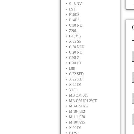
S 18 NV
LS1
F16D3
F14D3
C 30 NE
Z20L
G15MG
X 22 SE
C 20 NED
C 20 NE
C20LZ
C20LET
L88
C 22 SED
X 22 XE
X 25 D1
Y18L
MB OM 601
MB-OM 601 29TD
MB-OM 662
M 104.992
M 111.970
M 104.995
X 20 D1
B12S1