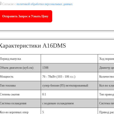
Согласие с
политикой обработки персональных данных
Характеристики A16DMS
Период выпуска
Ход поршн
Объем двигателя (куб.см)
1598
Диаметр ци
Мощность
76 - 78кВт (103 - 106 л.с.)
Количество
Тип топлива
супер-бензин (95) неэтилированный
Кол-во кла
Степень сжатия
0:1
Тип приво
Система охлаждения
с водяным охлаждением
Система пи
Кол-во коренных опор
5
Привод рас