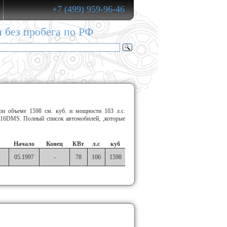
+7 (499) 959-96-46
и без пробега по РФ
и объеме 1598 см. куб. и мощности 103 л.с.
16DMS. Полный список автомобилей, ,которые
Начало
Конец
КВт
л.с
куб
05.1997
-
78
106
1598