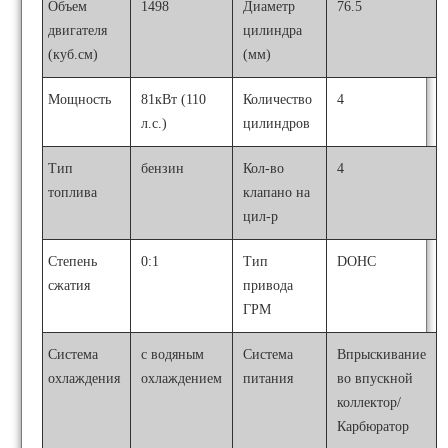
Объем
1498
Диаметр
76.5
двигателя
цилиндра
(куб.см)
(мм)
Мощность
81кВт (110
Количество
4
л.с.)
цилиндров
Тип
бензин
Кол-во
4
топлива
клапано на
цил-р
Степень
0:1
Тип
DOHC
сжатия
привода
ГРМ
Система
с водяным
Система
Впрыскивание
охлаждения
охлаждением
питания
во впускной
коллектор/
Карбюратор