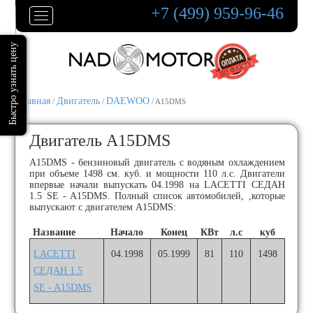
+7 (499) 959-96-46
Главная
Двигатель
DAEWOO
/
/
/ A15DMS
Двигатель A15DMS
A15DMS - бензиновый двигатель с водяным охлаждением
при объеме 1498 см. куб. и мощности 110 л.с. Двигатели
впервые начали выпускать 04.1998 на LACETTI СЕДАН
1.5 SE - A15DMS. Полный список автомобилей, ,которые
выпускают с двигателем A15DMS:
Название
Начало
Конец
КВт
л.с
куб
LACETTI
04.1998
05.1999
81
110
1498
СЕДАН 1.5
SE - A15DMS