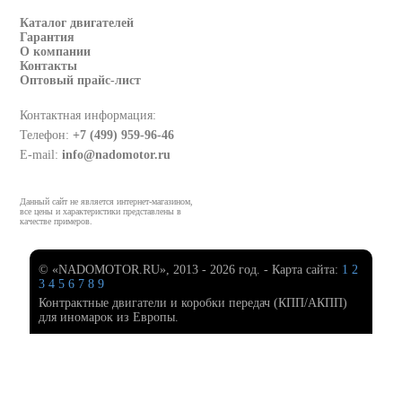
Каталог двигателей
Гарантия
О компании
Контакты
Оптовый прайс-лист
Контактная информация:
Телефон:
+7 (499) 959-96-46
E-mail:
info@nadomotor.ru
Данный сайт не является интернет-магазином,
все цены и характеристики представлены в
качестве примеров.
© «NADOMOTOR.RU», 2013 - 2026 год. - Карта сайта:
1
2
3
4
5
6
7
8
9
Контрактные двигатели и коробки передач (КПП/АКПП)
для иномарок из Европы.